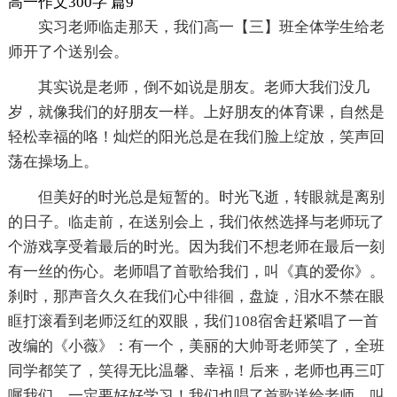
高一作文300字 篇9
实习老师临走那天，我们高一【三】班全体学生给老
师开了个送别会。
其实说是老师，倒不如说是朋友。老师大我们没几
岁，就像我们的好朋友一样。上好朋友的体育课，自然是
轻松幸福的咯！灿烂的阳光总是在我们脸上绽放，笑声回
荡在操场上。
但美好的时光总是短暂的。时光飞逝，转眼就是离别
的日子。临走前，在送别会上，我们依然选择与老师玩了
个游戏享受着最后的时光。因为我们不想老师在最后一刻
有一丝的伤心。老师唱了首歌给我们，叫《真的爱你》。
刹时，那声音久久在我们心中徘徊，盘旋，泪水不禁在眼
眶打滚看到老师泛红的双眼，我们108宿舍赶紧唱了一首
改编的《小薇》：有一个，美丽的大帅哥老师笑了，全班
同学都笑了，笑得无比温馨、幸福！后来，老师也再三叮
嘱我们，一定要好好学习！我们也唱了首歌送给老师，叫