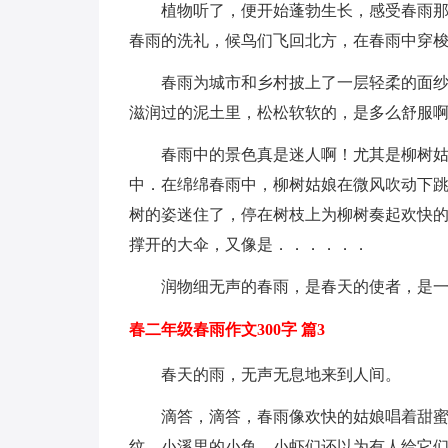
植物听了，便开始蓬勃生长，感受春雨那
春雨的洗礼，候鸟们飞回北方，在春雨中穿
春雨为城市和乡村披上了一层轻柔的面
滋润过的泥土里，松松软软的，是多么舒服
春雨中的景色真是迷人啊！尤其是柳树
中．在绵绵春雨中，柳树姑娘在微风吹动下
树的姿迷住了，停在树枝上为柳树奏起欢快
撑开的大伞，又像是．．．．．．
润物细无声的春雨，是春天的使者，是
春二年级春雨作文300字 篇3
春天的雨，无声无息地来到人间。
滴答，滴答，春雨像欢快的姑娘唱着甜
纹。小溪里的小鱼、小虾们还以为有人给它