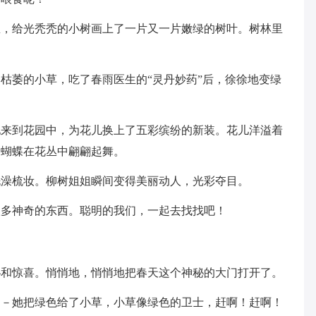
里，给光秃秃的小树画上了一片又一片嫩绿的树叶。树林里
枯萎的小草，吃了春雨医生的“灵丹妙药”后，徐徐地变绿
他来到花园中，为花儿换上了五彩缤纷的新装。花儿洋溢着
的蝴蝶在花丛中翩翩起舞。
洗澡梳妆。柳树姐姐瞬间变得美丽动人，光彩夺目。
很多神奇的东西。聪明的我们，一起去找找吧！
秘和惊喜。悄悄地，悄悄地把春天这个神秘的大门打开了。
－－她把绿色给了小草，小草像绿色的卫士，赶啊！赶啊！