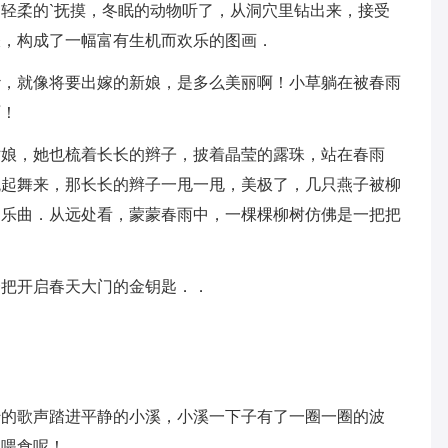
轻柔的`抚摸，冬眠的动物听了，从洞穴里钻出来，接受
梭，构成了一幅富有生机而欢乐的图画．
纱，就像将要出嫁的新娘，是多么美丽啊！小草躺在被春雨
啊！
姑娘，她也梳着长长的辫子，披着晶莹的露珠，站在春雨
跳起舞来，那长长的辫子一甩一甩，美极了，几只燕子被柳
的乐曲．从远处看，蒙蒙春雨中，一棵棵柳树仿佛是一把把
一把开启春天大门的金钥匙．．
蜜的歌声踏进平静的小溪，小溪一下子有了一圈一圈的波
们喂食呢！