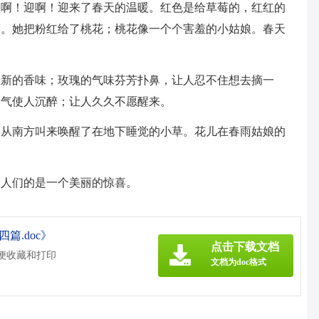
迎啊！迎啊！迎来了春天的温暖。红色是给草莓的，红红的
丽。她把粉红给了桃花；桃花像一个个害羞的小姑娘。春天
。
清新的香味；玫瑰的气味芬芳扑鼻，让人忍不住想去摘一
香气使人沉醉；让人久久不愿醒来。
鸟从南方叫来唤醒了在地下睡觉的小草。花儿在春雨姑娘的
给人们的是一个美丽的惊喜。
篇.doc》
点击下载文档
方便收藏和打印
文档为doc格式