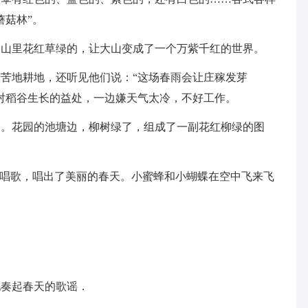
蘑菇林”。
。山里花红草绿的，让大山变成了一个万紫千红的世界。
苦地耕地，还听见他们说：“这场春雨会让庄稼发芽
对稻谷生长的益处，一边嫌天气太冷，不好工作。
了。花园的池塘边，柳树绿了，组成了一副花红柳绿的图
地唱歌，唱出了美丽的春天。小蜜蜂和小蝴蝶在空中飞来飞
。
地奏起春天的歌谣．