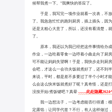
候帮我煮一下。”我爽快的答应了。
于是，我写完一项作业就看一次表，不
了。我急急忙忙的跑到厨房，插上插头，因
还是太粗心大意了，所以，还没有看清楚，
了。
原本，我还以为我已经把这件事情给办
作业，一边吃着零食一边哼着小曲走向了厨
可不能让妈妈失望啊！于是，我快步走到厨
会吧，才这么一会功夫饭就煮好了，还不到
来说，平时，都是差不多要过了半个小时才
么会这么快米饭就煮好了呢？真奇怪，还是
没按开始/煮饭键吧？真晕
……此处隐藏262
我一边想法子，一边考虑能否行得通：模
定露馅；让同学代签？不行，有人这样做过