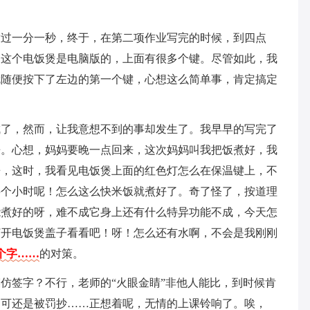
放过一分一秒，终于，在第二项作业写完的时候，到四点
为这个电饭煲是电脑版的，上面有很多个键。尽管如此，我
就随便按下了左边的第一个键，心想这么简单事，肯定搞定
成了，然而，让我意想不到的事却发生了。我早早的写完了
房。心想，妈妈要晚一点回来，这次妈妈叫我把饭煮好，我
房，这时，我看见电饭煲上面的红色灯怎么在保温键上，不
半个小时呢！怎么这么快米饭就煮好了。奇了怪了，按道理
能煮好的呀，难不成它身上还有什么特异功能不成，今天怎
打开电饭煲盖子看看吧！呀！怎么还有水啊，不会是我刚刚
4个字……
的对策。
仿签字？不行，老师的“火眼金睛”非他人能比，到时候肯
，可还是被罚抄……正想着呢，无情的上课铃响了。唉，