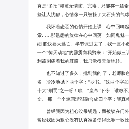
真是“多招”却被无情恼。完喽，只能存一丝
些让人忧郁，心情像一只被拴了大石头的气
我怀着忐忑的心情开始上课，心中回响
索……那熟悉的旋律在心中回荡，如同鬼魅
细 胞快要大逃亡。半节课过去了，我一直不
一个“惊天动地”的霹雳向我劈来：“开始做三
利箭刺痛着我的耳膜，我只觉得天旋地转。
也不知过了多久，批到我的'了，老师脸
名，冷冷地抛下两个字：“抄书。”这两个字如
十大“刑罚”之一呀！唉，“皇帝”下令，谁敢
文。 那一个个笔画渐渐融合成四个字：我真
曾经我因为粗心没带钥匙，而被锁在门
曾经我因为粗心没有认真准备使得比赛一败