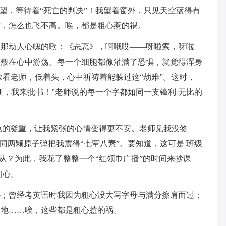
希望，等待着“死亡的判决”！我望着窗外，只见天空蓝得有
球，怎么也飞不高。唉，都是粗心惹的祸。
起那动人心魄的歌：《忐忑》，啊哦哎——呀啦索，呀啦
一般在心中游荡。每一个细胞都像灌满了恐惧，就觉得浑身
敢看老师，低着头，心中祈祷着能躲过这“劫难”。这时，
训，我来批书！”老师说的每一个字都如同一支锋利 无比的
色的凝重，让我紧张的心情变得更不安。老师见我没签
同两颗原子弹把我震得“七荤八素”。要知道，这可是 班级
不从？为此，我花了整整一个“红领巾广播”的时间来抄课
粗心。
外；曾经考英语时我因为粗心没大写字母与满分擦肩而过；
涂地……唉，这些都是粗心惹的祸。