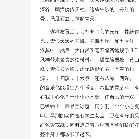
浑圆的区域里，分布了这末多花冈岩的山峰
深谷；幽潭傍依天柱。这些朱砂的，丹红的
骨，鼎足而立，撑起青天。
这样布置后，它打开了它的云库，拨给
光，雪浪滚滚的云海。云海五座，如五大洋
浮其中。然后，大自然又毫不悭吝地赐予几
风神带来名贵的松树树种，播在险要处。黄
峰，雪浪云的海，虚无缥缈的雾，苍翠的松
源，二十四溪，十六泉，还有八潭，四瀑。
的音乐鸟能唱出八个乐音。希世的灵芝草，
在我手心化为一个个小水珠，任自己的一双
已经铺上一层晶莹冰毯，同学们一个个小心
印。早到的老师担心学生安全，已在有序的
红色警戒线，同时通过告示牌向同学们提醒
整个身子都暖和了起来。