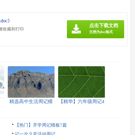
oc》
点击下载文档
方便收藏和打印
文档为doc格式
精选高中生活周记模
【精华】六年级周记4
板锦集9篇
篇
【热门】开学周记模板7篇
记一次义卖活动周记