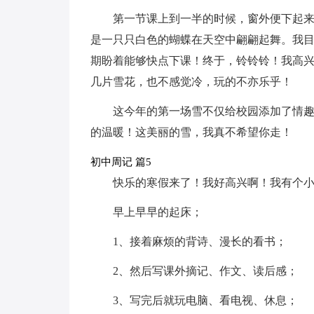
第一节课上到一半的时候，窗外便下起
是一只只白色的蝴蝶在天空中翩翩起舞。我
期盼着能够快点下课！终于，铃铃铃！我高
几片雪花，也不感觉冷，玩的不亦乐乎！
这今年的第一场雪不仅给校园添加了情
的温暖！这美丽的雪，我真不希望你走！
初中周记 篇5
快乐的寒假来了！我好高兴啊！我有个
早上早早的起床；
1、接着麻烦的背诗、漫长的看书；
2、然后写课外摘记、作文、读后感；
3、写完后就玩电脑、看电视、休息；