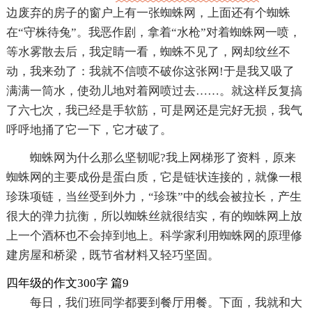
边废弃的房子的窗户上有一张蜘蛛网，上面还有个蜘蛛
在“守株待兔”。我恶作剧，拿着“水枪”对着蜘蛛网一喷，
等水雾散去后，我定睛一看，蜘蛛不见了，网却纹丝不
动，我来劲了：我就不信喷不破你这张网!于是我又吸了
满满一筒水，使劲儿地对着网喷过去……。就这样反复搞
了六七次，我已经是手软筋，可是网还是完好无损，我气
呼呼地捅了它一下，它才破了。
蜘蛛网为什么那么坚韧呢?我上网梯形了资料，原来
蜘蛛网的主要成份是蛋白质，它是链状连接的，就像一根
珍珠项链，当丝受到外力，“珍珠”中的线会被拉长，产生
很大的弹力抗衡，所以蜘蛛丝就很结实，有的蜘蛛网上放
上一个酒杯也不会掉到地上。科学家利用蜘蛛网的原理修
建房屋和桥梁，既节省材料又轻巧坚固。
四年级的作文300字 篇9
每日，我们班同学都要到餐厅用餐。下面，我就和大