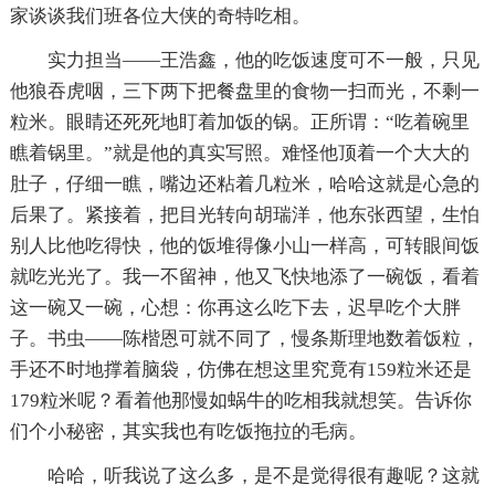
家谈谈我们班各位大侠的奇特吃相。
实力担当——王浩鑫，他的吃饭速度可不一般，只见
他狼吞虎咽，三下两下把餐盘里的食物一扫而光，不剩一
粒米。眼睛还死死地盯着加饭的锅。正所谓：“吃着碗里
瞧着锅里。”就是他的真实写照。难怪他顶着一个大大的
肚子，仔细一瞧，嘴边还粘着几粒米，哈哈这就是心急的
后果了。紧接着，把目光转向胡瑞洋，他东张西望，生怕
别人比他吃得快，他的饭堆得像小山一样高，可转眼间饭
就吃光光了。我一不留神，他又飞快地添了一碗饭，看着
这一碗又一碗，心想：你再这么吃下去，迟早吃个大胖
子。书虫——陈楷恩可就不同了，慢条斯理地数着饭粒，
手还不时地撑着脑袋，仿佛在想这里究竟有159粒米还是
179粒米呢？看着他那慢如蜗牛的吃相我就想笑。告诉你
们个小秘密，其实我也有吃饭拖拉的毛病。
哈哈，听我说了这么多，是不是觉得很有趣呢？这就